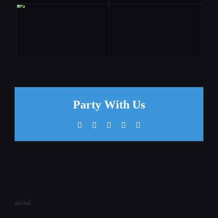
Party With Us
Facebook
X
WhatsApp
Pinterest
E-
Mail
social