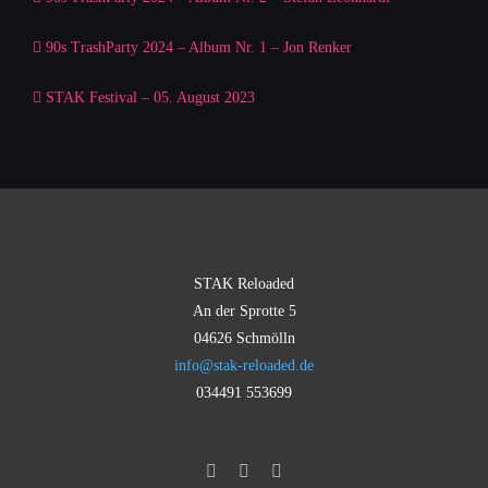
90s TrashParty 2024 – Album Nr. 1 – Jon Renker
STAK Festival – 05. August 2023
STAK Reloaded
An der Sprotte 5
04626 Schmölln
info@stak-reloaded.de
034491 553699