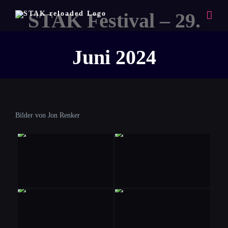
Zum
STAK Festival – 29.
Inhalt
springen
Juni 2024
Bilder von Jon Renker