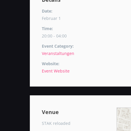
Date:
Februar 1
Time:
20:00 - 04:00
Event Category:
Veranstaltungen
Website:
Event Website
Venue
STAK reloaded