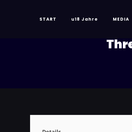
Zum
Inhalt
springen
START
u18 Jahre
MEDIA
Thr
Details