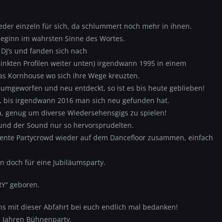
der einzeln für sich, da schlummert noch mehr in ihnen.
ubeginn im wahrsten Sinne des Wortes.
DJ’s und fanden sich nach
rlinkten Profilen weiter unten) irgendwann 1995 in einem
as Kornhouse wo sich ihre Wege kreuzten.
, umgeworfen und neu entdeckt, so ist es bis heute geblieben!
e, bis irgendwann 2016 man sich neu gefunden hat.
, genug um diverse Wiedersehensgigs zu spielen!
n und der Sound nur so hervorsprudelten.
iente Partycrowd wieder auf dem Dancefloor zusammen, einfach
 doch für eine Jubiläumsparty.
Y“ geboren.
s mit dieser Abfahrt bei euch endlich mal bedanken!
5 Jahren Bühnenparty.