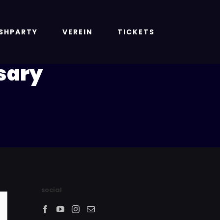
ASHPARTY
VEREIN
TICKETS
sary
social