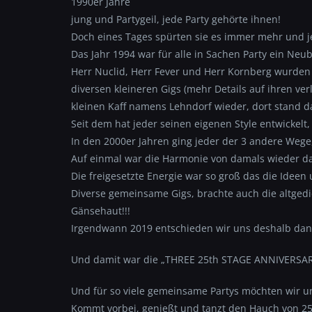
1990er Jahre
jung und Partygeil, jede Party gehörte ihnen!
Doch eines Tages spürten sie es immer mehr und je
Das Jahr 1994 war für alle in Sachen Party ein Ne
Herr Nuclid, Herr Fever und Herr Kornberg wurden 
diversen kleineren Gigs (mehr Details auf ihren ve
kleinen Kaff namens Lehndorf wieder, dort stand d
Seit dem hat jeder seinen eigenen Style entwickelt
In den 2000er Jahren ging jeder der 3 andere Weg
Auf einmal war die Harmonie von damals wieder da
Die freigesetzte Energie war so groß das die Idee
Diverse gemeinsame Gigs, brachte auch die altged
Gänsehaut!!!
Irgendwann 2019 entschieden wir uns deshalb dann
Und damit war die „THREE 25th STAGE ANNIVERSAR
Und für so viele gemeinsame Partys möchten wir un
Kommt vorbei, genießt und tanzt den Hauch von 2