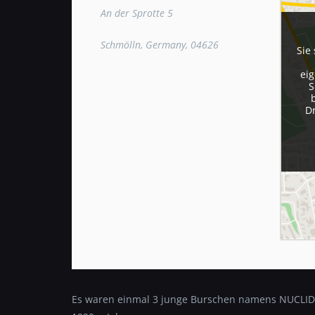
An der Sprotte 5
Schmölln, Germany, 04626
Sie
eig
S
D
Es waren einmal 3 junge Burschen namens NUCLID,