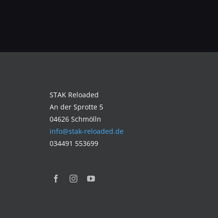
STAK Reloaded
An der Sprotte 5
04626 Schmölln
info@stak-reloaded.de
034491 553699