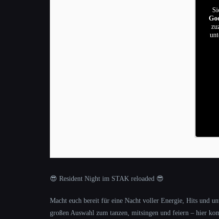
Si
Go
zu
unt
😎 Resident Night im STAK reloaded 😎
Macht euch bereit für eine Nacht voller Energie, Hits und u
großen Auswahl zum tanzen, mitsingen und feiern – hier kom