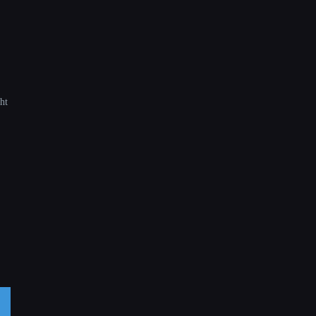
ht
p
rest
E-