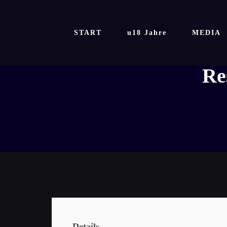
Zum
Inhalt
springen
START
u18 Jahre
MEDIA
Re
Details