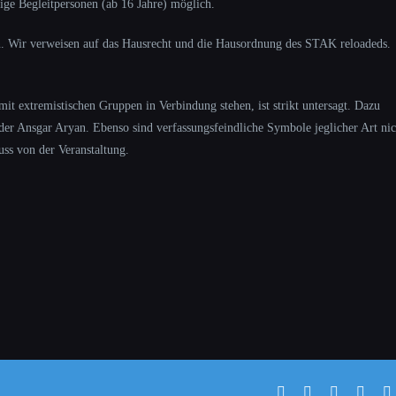
ige Begleitpersonen (ab 16 Jahre) möglich.
den. Wir verweisen auf das Hausrecht und die Hausordnung des STAK reloadeds.
t extremistischen Gruppen in Verbindung stehen, ist strikt untersagt. Dazu
er Ansgar Aryan. Ebenso sind verfassungsfeindliche Symbole jeglicher Art nic
ss von der Veranstaltung.
Facebook
X
WhatsAp
Pinte