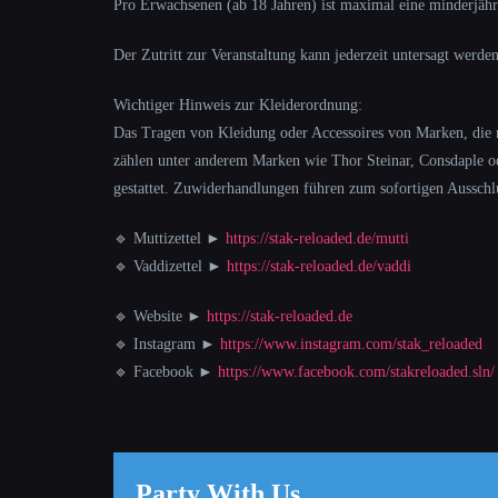
Pro Erwachsenen (ab 18 Jahren) ist maximal eine minderjähr
Der Zutritt zur Veranstaltung kann jederzeit untersagt wer
Wichtiger Hinweis zur Kleiderordnung:
Das Tragen von Kleidung oder Accessoires von Marken, die mi
zählen unter anderem Marken wie Thor Steinar, Consdaple od
gestattet. Zuwiderhandlungen führen zum sofortigen Ausschlu
🔹 Muttizettel ►
https://stak-reloaded.de/mutti
🔹 Vaddizettel ►
https://stak-reloaded.de/vaddi
🔹 Website ►
https://stak-reloaded.de
🔹 Instagram ►
https://www.instagram.com/stak_reloaded
🔹 Facebook ►
https://www.facebook.com/stakreloaded.sln/
Party With Us