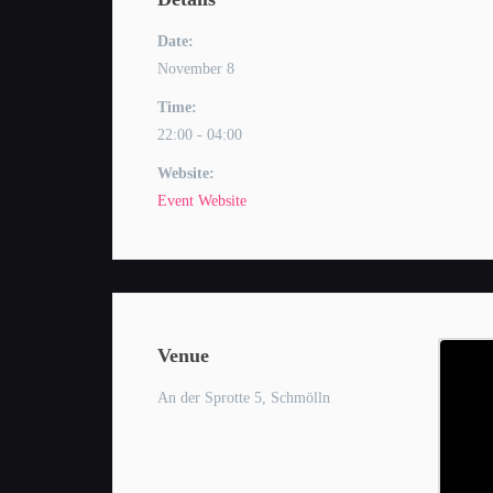
Date:
November 8
Time:
22:00 - 04:00
Website:
Event Website
Venue
An der Sprotte 5, Schmölln