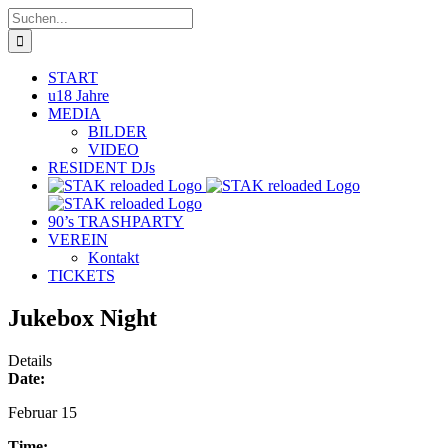
Zum
Suche
Inhalt
nach:
springen
START
u18 Jahre
MEDIA
BILDER
VIDEO
RESIDENT DJs
90’s TRASHPARTY
VEREIN
Kontakt
TICKETS
Jukebox Night
Details
Date:
Februar 15
Time: