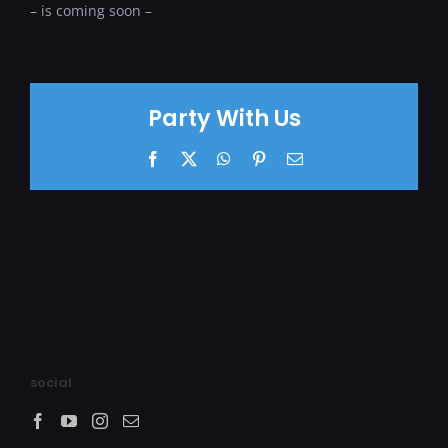
– is coming soon –
Party With Us
Facebook
X
WhatsApp
Pinterest
E-
Mail
social