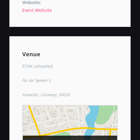
Website:
Event Website
Venue
STAK reloaded
An der Sprotte 5
Schmölln, Germany, 04626