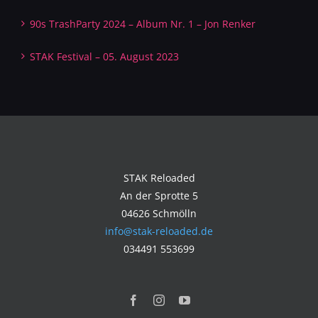
90s TrashParty 2024 – Album Nr. 1 – Jon Renker
STAK Festival – 05. August 2023
STAK Reloaded
An der Sprotte 5
04626 Schmölln
info@stak-reloaded.de
034491 553699