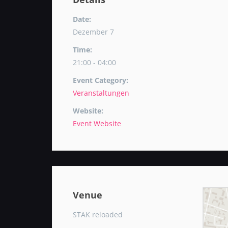
Date:
Dezember 7
Time:
21:00 - 04:00
Event Category:
Veranstaltungen
Website:
Event Website
Venue
STAK reloaded