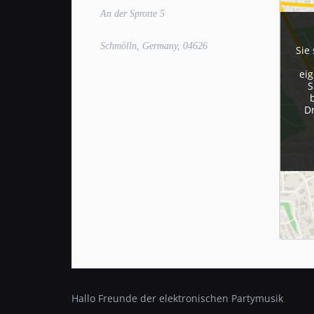
An der Sprotte 5
Schmölln, Germany, 04626
Sie
eig
S
D
Hallo Freunde der elektronischen Partymusik