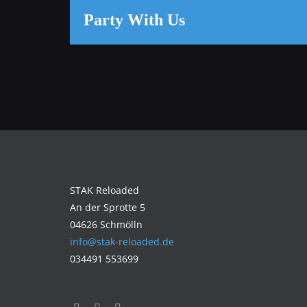
Party With Us
STAK Reloaded
An der Sprotte 5
04626 Schmölln
info@stak-reloaded.de
034491 553699