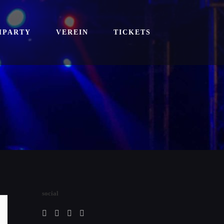
SHPARTY
VEREIN
TICKETS
social