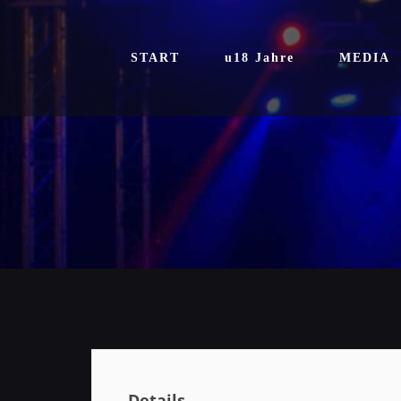
Zum
Inhalt
springen
START
u18 Jahre
MEDIA
Details