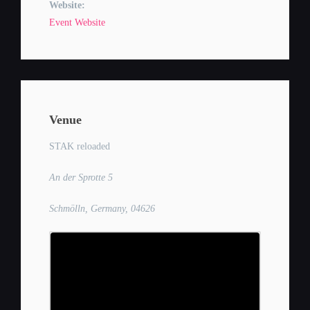
Website:
Event Website
Venue
STAK reloaded
An der Sprotte 5
Schmölln, Germany, 04626