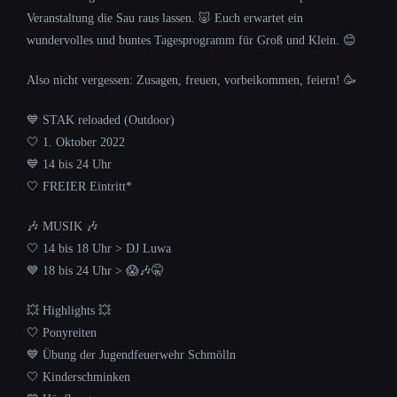
Veranstaltung die Sau raus lassen. 🐷 Euch erwartet ein
wundervolles und buntes Tagesprogramm für Groß und Klein. 😊
Also nicht vergessen: Zusagen, freuen, vorbeikommen, feiern! 🥳
💙 STAK reloaded (Outdoor)
🤍 1. Oktober 2022
💙 14 bis 24 Uhr
🤍 FREIER Eintritt*
🎶 MUSIK 🎶
🤍 14 bis 18 Uhr > DJ Luwa
💙 18 bis 24 Uhr > 😱🎶🤫
💥 Highlights 💥
🤍 Ponyreiten
💙 Übung der Jugendfeuerwehr Schmölln
🤍 Kinderschminken