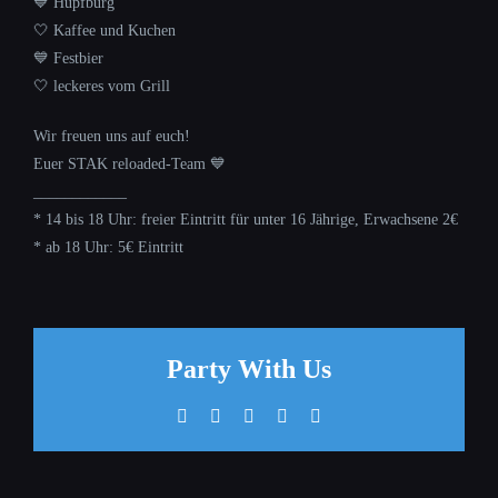
💙 Hüpfburg
🤍 Kaffee und Kuchen
💙 Festbier
🤍 leckeres vom Grill
Wir freuen uns auf euch!
Euer STAK reloaded-Team 💙
____________
* 14 bis 18 Uhr: freier Eintritt für unter 16 Jährige, Erwachsene 2€
* ab 18 Uhr: 5€ Eintritt
Party With Us
Facebook
X
WhatsApp
Pinterest
E-
Mail