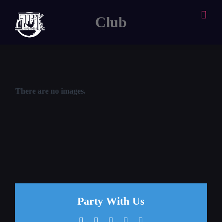
Zum
Club
Inhalt
springen
There are no images.
Party With Us
Facebook
X
WhatsApp
Pinterest
E-